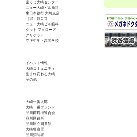
宝くじ大崎センター
ニュー大崎ビル歯科
東日本銀行 大崎支店
（宗）観音寺
ニュー大崎ビル眼科
グット フェローズ
クリケット
立正中学・高等学校
イベント情報
大崎コミュニティ
生まれ変わる大崎
その他
大崎一番太郎
大崎一番ブランド
品川商店街連合会
品川区役所
品川区立図書館
大崎警察署
品川消防署