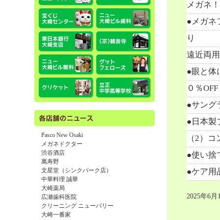
メガネ！8
●メガネ
り
遠近両用
●眼と体
０％OFF
●サング
●日本製
Pasco New Osaki
（2）コ
メガネドクター
渋谷酒店
●使い捨
萬寿野
文星堂（シンクパーク店）
●ケア用
中華料理 誠華
大崎薬局
2025年6月
広瀬歯科医院
クリーニング ニューパリー
大崎一番家