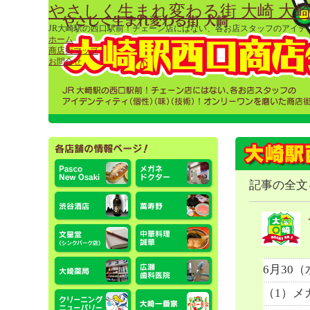
やさしく生まれ変わる街 大崎 大
JR大崎駅の西口駅前！チェーン店にはない、各お店スタッフのアイ
ホーム
商店街マップ
お問合せ
記事の全文
6月30
（1）メ