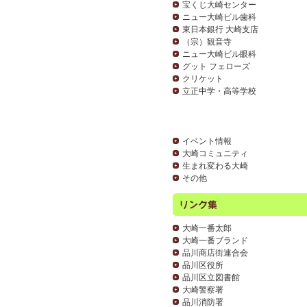
宝くじ大崎センター
ニュー大崎ビル歯科
東日本銀行 大崎支店
（宗）観音寺
ニュー大崎ビル眼科
グット フェローズ
クリケット
立正中学・高等学校
イベント情報
大崎コミュニティ
生まれ変わる大崎
その他
大崎一番太郎
大崎一番ブランド
品川商店街連合会
品川区役所
品川区立図書館
大崎警察署
品川消防署