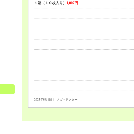
１箱（１０枚入り）
1,007
円
2025年6月1日 |
メガネドクター