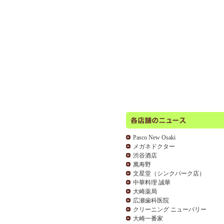
Pasco New Osaki
メガネドクター
渋谷酒店
萬寿野
文星堂（シンクパーク店）
中華料理 誠華
大崎薬局
広瀬歯科医院
クリーニング ニューパリー
大崎一番家